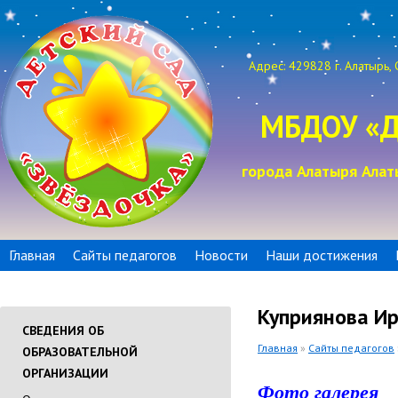
Адрес: 429828 г. Алатырь, 
МБДОУ «Д
города Алатыря Алат
Главная
Сайты педагогов
Новости
Наши достижения
Куприянова И
СВЕДЕНИЯ ОБ
Главная
»
Сайты педагогов
ОБРАЗОВАТЕЛЬНОЙ
ОРГАНИЗАЦИИ
Фото галерея