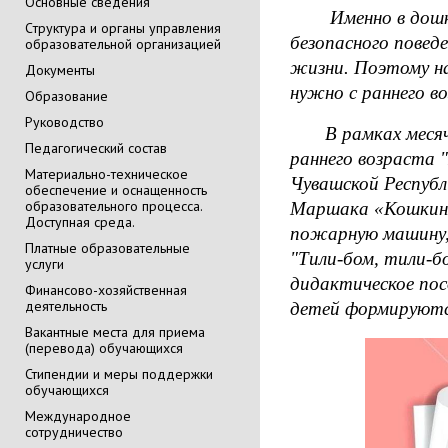
Основные сведения
Именно в дошкол
Cтруктура и органы управления
безопасного пове
образовательной организацией
жизни. Поэтому н
Документы
нужно с раннего в
Образование
Руководство
В рамках месячни
Педагогический состав
раннего возраста 
Материально-техническое
Чувашской Республ
обеспечение и оснащенность
образовательного процесса.
Маршака «Кошкин 
Доступная среда.
пожарную машину
Платные образовательные
"Тили-бом, тили-б
услуги
дидактическое пос
Финансово-хозяйственная
деятельность
детей формируютс
Вакантные места для приема
(перевода) обучающихся
Стипендии и меры поддержки
обучающихся
Международное
сотрудничество