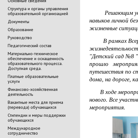
Основные сведения
Cтруктура и органы управления
Решающим услови
образовательной организацией
навыков личной бе
Документы
жизненные ситуац
Образование
Руководство
В рамках Всерос
Педагогический состав
жизнедеятельност
Материально-техническое
"Детский сад №8 "
обеспечение и оснащенность
образовательного процесса.
прошло мероприя
Доступная среда.
путешествия по ст
Платные образовательные
дома, на дороге, к
услуги
Финансово-хозяйственная
В ходе мероприят
деятельность
нового. Все участ
Вакантные места для приема
мероприятия.
(перевода) обучающихся
Стипендии и меры поддержки
обучающихся
Международное
сотрудничество