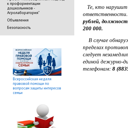
к профориентации
Те, кто нарушит 
дошкольников -
Агролаборатория"
ответственности.
Объявления
рублей, должностн
Безопасность
200 000.
В случае обнаруж
пределах противо
следует незамедл
единой дежурно-д
телефонам:
8 (883
Всероссийская неделя
правовой помощи по
вопросам защиты интересов
семьи