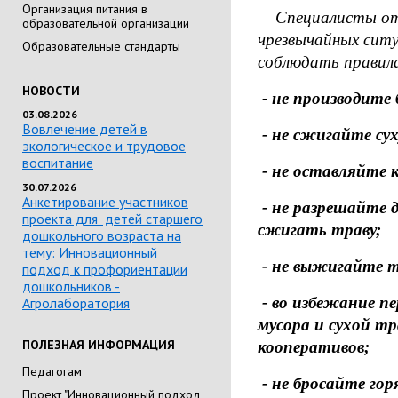
Организация питания в
Специалисты отде
образовательной организации
чрезвычайных сит
Образовательные стандарты
соблюдать правил
НОВОСТИ
- не производите 
03.08.2026
Вовлечение детей в
- не сжигайте сух
экологическое и трудовое
воспитание
- не оставляйте
30.07.2026
Анкетирование участников
- не разрешайте 
проекта для детей старшего
сжигать траву;
дошкольного возраста на
тему: Инновационный
- не выжигайте т
подход к профориентации
дошкольников -
- во избежание пе
Агролаборатория
мусора и сухой т
ПОЛЕЗНАЯ ИНФОРМАЦИЯ
кооперативов;
Педагогам
- не бросайте гор
Проект "Инновационный подход