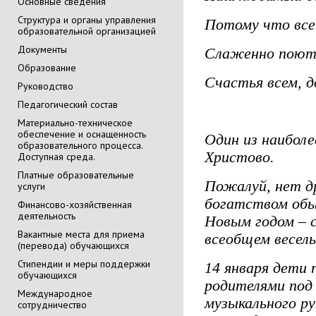
Основные сведения
Cтруктура и органы управления
Потому что всей
образовательной организацией
Документы
Слаженно поют 
Образование
Счастья всем, 
Руководство
Педагогический состав
Материально-техническое
обеспечение и оснащенность
Один из наибол
образовательного процесса.
Христово.
Доступная среда.
Платные образовательные
Пожалуй, нет д
услуги
богатством обы
Финансово-хозяйственная
деятельность
Новым годом – с
Вакантные места для приема
всеобщем весель
(перевода) обучающихся
Стипендии и меры поддержки
14 января дети 
обучающихся
родителями под
Международное
музыкального ру
сотрудничество