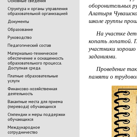
Основные сведения
оборонительных р
Cтруктура и органы управления
Алатыря Чувашско
образовательной организацией
школе группы прош
Документы
Образование
На участке детско
Руководство
копать лопатой. П
Педагогический состав
участники хорошо 
Материально-техническое
заданиями.
обеспечение и оснащенность
образовательного процесса.
Доступная среда.
Проведение таких
Платные образовательные
памяти о трудовом
услуги
Финансово-хозяйственная
деятельность
Вакантные места для приема
(перевода) обучающихся
Стипендии и меры поддержки
обучающихся
Международное
сотрудничество