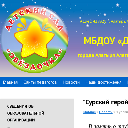
Адрес: 429828 г. Алатырь, 
МБДОУ «Д
города Алатыря Алат
Главная
Сайты педагогов
Новости
Наши достижения
"Сурский герой
СВЕДЕНИЯ ОБ
Главная
»
Новости
» "Сурски
ОБРАЗОВАТЕЛЬНОЙ
ОРГАНИЗАЦИИ
В память о труд