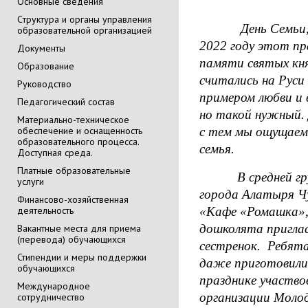
Основные сведения
Cтруктура и органы управления
День Семьи, Люб
образовательной организацией
2022 году этот пр
Документы
памяти святых кня
Образование
считались на Руси
Руководство
примером любви и 
Педагогический состав
но такой нужный. 
Материально-техническое
обеспечение и оснащенность
с тем мы ощущаем 
образовательного процесса.
семья.
Доступная среда.
Платные образовательные
В средней групп
услуги
города Алатыря Ч
Финансово-хозяйственная
деятельность
«Кафе «Ромашка»,
дошколята приглас
Вакантные места для приема
(перевода) обучающихся
сестренок.
Ребята 
Стипендии и меры поддержки
даже приготовили 
обучающихся
празднике участв
Международное
организации Молод
сотрудничество