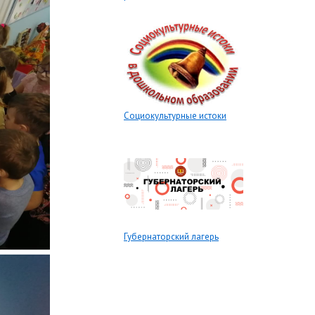
Социокультурные истоки
Губернаторский лагерь