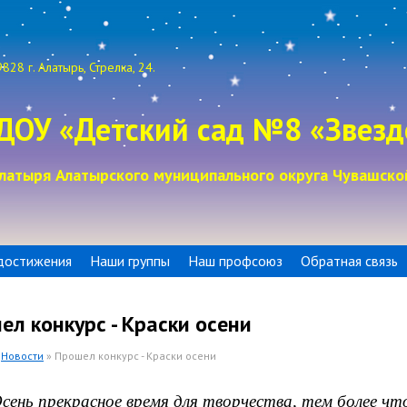
828 г. Алатырь, Стрелка, 24.
ДОУ «Детский сад №8 «Звезд
латыря Алатырского муниципального округа Чувашско
достижения
Наши группы
Наш профсоюз
Обратная связь
ел конкурс - Краски осени
»
Новости
» Прошел конкурс - Краски осени
 прекрасное время для творчества, тем более что