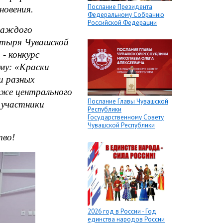
Послание Президента
новения.
Федеральному Собранию
Российской Федерации
каждого
атыря Чувашской
- конкурс
му: «Краски
и разных
аже центрального
Послание Главы Чувашской
 участники
Республики
Государственному Совету
Чувашской Республики
тво!
2026 год в России - Год
единства народов России