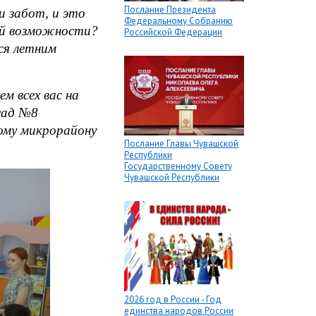
Послание Президента
и забот, и это
Федеральному Собранию
ой возможности?
Российской Федерации
ся летним
м всех вас на
сад №8
ому микрорайону
Послание Главы Чувашской
Республики
Государственному Совету
Чувашской Республики
2026 год в России - Год
единства народов России