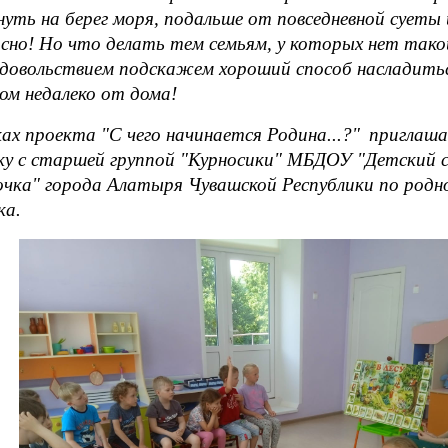
уть на берег моря, подальше от повседневной суеты 
сно! Но что делать тем семьям, у которых нет так
удовольствием подскажем хороший способ насладить
м недалеко от дома!
ах проекта "С чего начинается Родина...?"
приглашае
ку с старшей группой "Курносики" МБДОУ "Детский 
очка" города Алатыря Чувашской Республики по родн
ка.