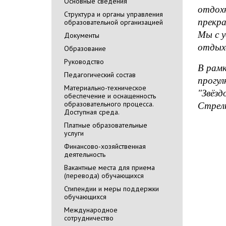
Основные сведения
отдохн
Cтруктура и органы управления
прекра
образовательной организацией
Мы с 
Документы
отдыхо
Образование
Руководство
В рамк
Педагогический состав
прогул
Материально-техническое
"Звёзд
обеспечение и оснащенность
образовательного процесса.
Стрел
Доступная среда.
Платные образовательные
услуги
Финансово-хозяйственная
деятельность
Вакантные места для приема
(перевода) обучающихся
Стипендии и меры поддержки
обучающихся
Международное
сотрудничество