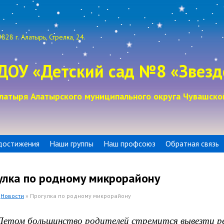
828 г. Алатырь, Стрелка, 24.
ДОУ «Детский сад №8 «Звезд
латыря Алатырского муниципального округа Чувашско
достижения
Наши группы
Наш профсоюз
Обратная связь
улка по родному микрорайону
»
Новости
» Прогулка по родному микрорайону
 большинство родителей стремится вывезти ре