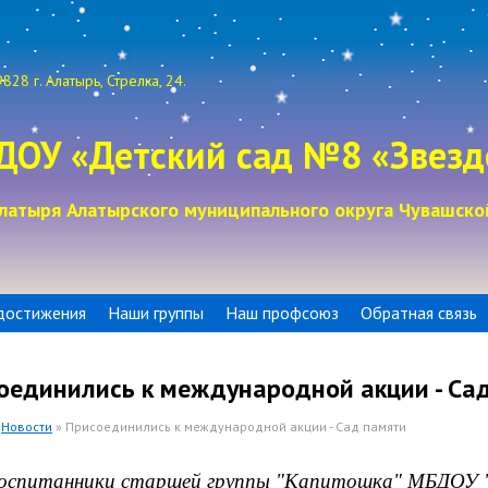
828 г. Алатырь, Стрелка, 24.
ДОУ «Детский сад №8 «Звезд
латыря Алатырского муниципального округа Чувашско
достижения
Наши группы
Наш профсоюз
Обратная связь
оединились к международной акции - Са
»
Новости
» Присоединились к международной акции - Сад памяти
спитанники старшей группы "Капитошка" МБДОУ 