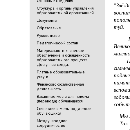
Основные сведения
"Звёзд
Cтруктура и органы управления
воспи
образовательной организацией
попол
Документы
туй.
Образование
Руководство
Цель 
Педагогический состав
Велико
Материально-техническое
милли
обеспечение и оснащенность
образовательного процесса.
Пройд
Доступная среда.
сильны
Платные образовательные
подвиг
услуги
памят
Финансово-хозяйственная
деятельность
вспоми
Вакантные места для приема
годовщ
(перевода) обучающихся
событ
Стипендии и меры поддержки
обучающихся
Мы гов
Международное
Так п
сотрудничество