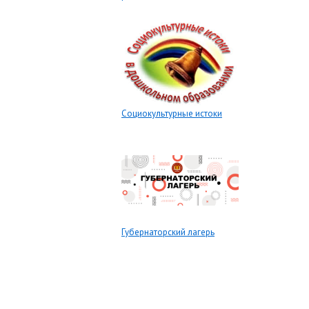
Социокультурные истоки
Губернаторский лагерь