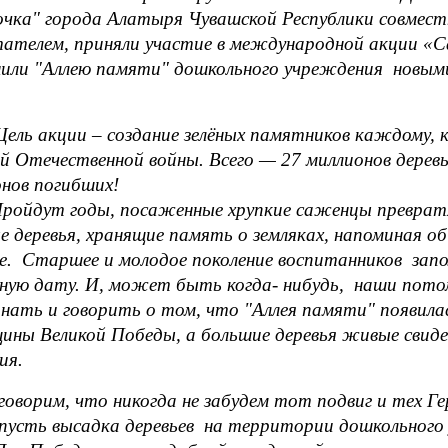
очка" города Алатыря Чувашской Республики совмест
тателем, приняли участие в международной акции «
нили "Аллею памяти" дошкольного учреждения новы
акции – создание зелёных памятников каждому, кт
й Отечественной войны. Всего — 27 миллионов деревь
онов погибших!
ут годы, посаженные хрупкие саженцы превратят
е деревья, хранящие память о земляках, напоминая о
е. Старшее и молодое поколение воспитанников зап
ную дату. И, может быть когда- нибудь, наши пото
нать и говорить о том, что "Аллея памяти" появилас
ины Великой Победы, а большие деревья живые свид
ия.
орим, что никогда не забудем тот подвиг и тех Ге
усть высадка деревьев на территории дошкольного 