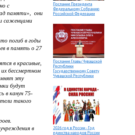
Послание Президента
но с
Федеральному Собранию
Сад памяти», они
Российской Федерации
ми саженцами
о погиб в годы
ев в память о 27
Послание Главы Чувашской
ся в красивые,
Республики
б их бессмертном
Государственному Совету
Чувашской Республики
омнят эту
мки будут
ь в канун 75-
етели такого
роев.
учреждения в
2026 год в России - Год
единства народов России