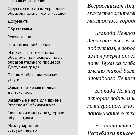
Основные сведения
Всероссийская Акц
Cтруктура и органы управления
мужестве жителей
образовательной организацией
миллионного горо
Документы
Образование
Блокада Ленингра
Руководство
день стал тяжелы
Педагогический состав
подсчетам, в горо
Материально-техническое
из них умерли от 
обеспечение и оснащенность
образовательного процесса.
паек. Буханка хле
Доступная среда.
именно такой была
Платные образовательные
блокадного Ленинг
услуги
Финансово-хозяйственная
Блокада Ленингра
деятельность
истории войны и ш
Вакантные места для приема
(перевода) обучающихся
ленинградцев: мног
Стипендии и меры поддержки
напоминание о тех
обучающихся
Воспитанники "Де
Международное
сотрудничество
Республики присое