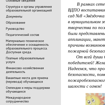
Основные сведения
В рамках сете
Cтруктура и органы управления
ВДПО воспитанник
образовательной организацией
сад №8 «Звёздочка
Документы
в муниципальном э
Образование
творчества по по
Руководство
были представлены
Педагогический состав
аппликации, маке
Материально-техническое
обеспечение и оснащенность
причины возникнов
образовательного процесса.
пожарной безопас
Доступная среда.
От всей души благ
Платные образовательные
услуги
победителей! Жела
Финансово-хозяйственная
Надеемся, что пр
деятельность
безопасности, по
Вакантные места для приема
пожаробезопасного
(перевода) обучающихся
шалости с огнем!
Стипендии и меры поддержки
обучающихся
Международное
сотрудничество