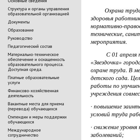
Основные сведения
Cтруктура и органы управления
Охрана труда
образовательной организацией
здоровья работник
Документы
нормативно-правов
Образование
технические, сани
Руководство
мероприятия.
Педагогический состав
С 01 апреля по 
Материально-техническое
обеспечение и оснащенность
«Звездочка» город
образовательного процесса.
Доступная среда.
охране труда. В ме
Платные образовательные
детского сада. Це
услуги
работы по улучше
Финансово-хозяйственная
учреждения совме
деятельность
Вакантные места для приема
· повышение заинт
(перевода) обучающихся
условий труда ра
Стипендии и меры поддержки
обучающихся
· снижение уровня
Международное
заболеваний;
сотрудничество