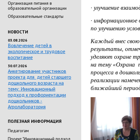
Организация питания в
· улучшение взаимо
образовательной организации
Образовательные стандарты
· информационное
по улучшению усло
НОВОСТИ
03.08.2026
Каждый внес свою 
Вовлечение детей в
результаты, отмеч
экологическое и трудовое
уделяют охране тр
воспитание
на тему
«Охрана т
30.07.2026
Анкетирование участников
процесса в дошкол
проекта для детей старшего
реализации намече
дошкольного возраста на
ближайший перио
тему: Инновационный
подход к профориентации
дошкольников -
Агролаборатория
ПОЛЕЗНАЯ ИНФОРМАЦИЯ
Педагогам
Проект "Инновационный подход