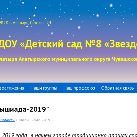
828 г. Алатырь, Стрелка, 24.
ДОУ «Детский сад №8 «Звезд
латыря Алатырского муниципального округа Чувашско
достижения
Наши группы
Наш профсоюз
Обратная связь
ышиада-2019"
»
Новости
» "Малышиада-2019"
 2019 года, в нашем городе традиционно прошли сп