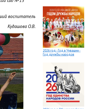
кий сад №15
ший воспитатель
Кудашова О.В.
2026 год - Год в Чувашии -
Год дружбы народов