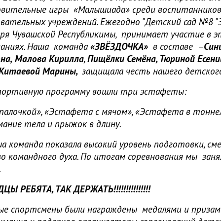
овительные игры «Малышиада» среди воспитаннико
вательных учреждений. Ежегодно "Детский сад №8 "З
ря Чувашской Республикимы, принимает участие в 
заниях. Наша команда
«ЗВЁЗДОЧКА»
в составе –
Син
на,
Малова Кирилла
,
Пищёлки Семёна, Тюриной Есени
Китаевой Марины,
защищала честь нашего детского
ртивную программу вошли три эстафеты:
 палочкой», «Эстафета с мячом», «Эстафета в тоннел
ание тела и прыжок в длину.
оманда показала высокий уровень подготовки, смел
о командного духа. По итогам соревнования мы зан
.
Ы РЕБЯТА, ТАК ДЕРЖАТЬ!!!!!!!!!!!!!!!
спортсмены были награждены медалями и призами