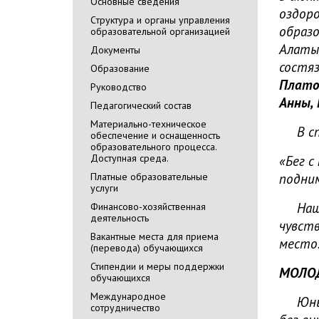
Основные сведения
оздор
Cтруктура и органы управления
образо
образовательной организацией
Алаты
Документы
состя
Образование
Плато
Руководство
Анны,
Педагогический состав
Материально-техническое
В спо
обеспечение и оснащенность
образовательного процесса.
Доступная среда.
«Бег с
подним
Платные образовательные
услуги
Наша к
Финансово-хозяйственная
деятельность
чувств
Вакантные места для приема
место
(перевода) обучающихся
Стипендии и меры поддержки
МОЛОДЦ
обучающихся
Международное
Юные 
сотрудничество