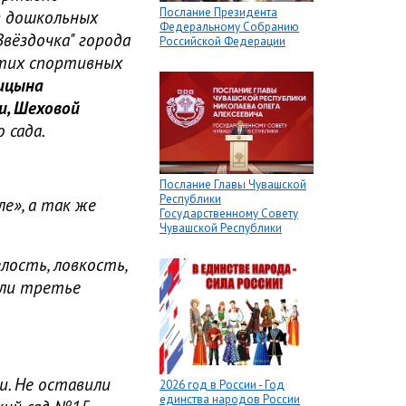
Послание Президента
в дошкольных
Федеральному Собранию
вёздочка" города
Российской Федерации
этих спортивных
ицына
и, Шеховой
 сада.
Послание Главы Чувашской
Республики
е», а так же
Государственному Совету
Чувашской Республики
ость, ловкость,
яли третье
. Не оставили
2026 год в России - Год
единства народов России