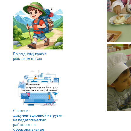
По родному краю с
рюкзаком шагаю
Снижение
документационной нагрузки
на педагогических
работников и
образовательные