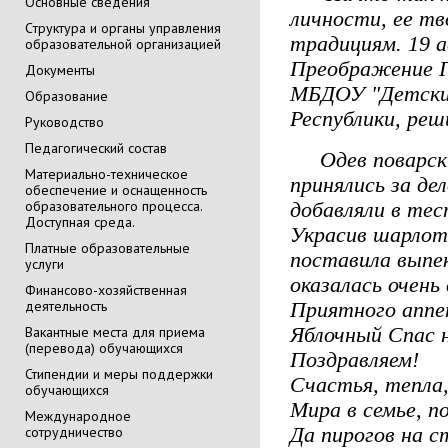
Основные сведения
личности, ее тв
Cтруктура и органы управления
традициям. 19 
образовательной организацией
Преображение Г
Документы
МБДОУ "Детский
Образование
Республики, реш
Руководство
Педагогический состав
Одев поварские
Материально-техническое
принялись за дел
обеспечение и оснащенность
образовательного процесса.
добавляли в тес
Доступная среда.
Украсив шарлот
Платные образовательные
поставила выпе
услуги
оказалась очень
Финансово-хозяйственная
деятельность
Приятного апп
Вакантные места для приема
Яблочный Спас 
(перевода) обучающихся
Поздравляем!
Стипендии и меры поддержки
Счастья, тепла,
обучающихся
Мира в семье, 
Международное
сотрудничество
Да пирогов на с