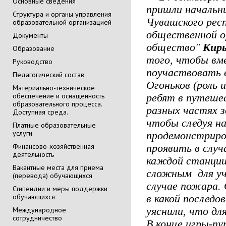
Основные сведения
пришли начальн
Cтруктура и органы управления
Чувашского рес
образовательной организацией
общественной о
Документы
общество"
Кирь
Образование
того, чтобы вм
Руководство
поучаствовать 
Педагогический состав
Огоньков (роль 
Материально-техническое
обеспечение и оснащенность
ребят в путеше
образовательного процесса.
разных частях з
Доступная среда.
чтобы следуя на
Платные образовательные
услуги
продемонстриро
Финансово-хозяйственная
проявить в случ
деятельность
каждой станции
Вакантные места для приема
сложным для уч
(перевода) обучающихся
случае пожара. 
Стипендии и меры поддержки
обучающихся
в какой послед
Международное
уяснили, что д
сотрудничество
В конце игры-п