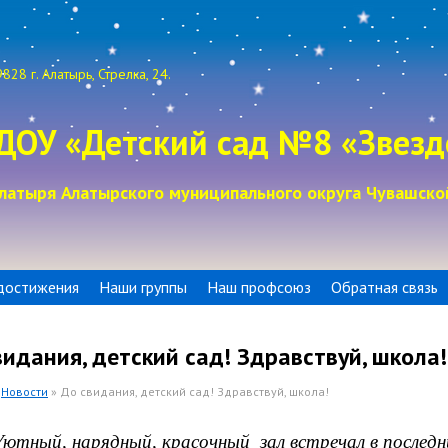
828 г. Алатырь, Стрелка, 24.
ДОУ «Детский сад №8 «Звезд
латыря Алатырского муниципального округа Чувашско
достижения
Наши группы
Наш профсоюз
Обратная связь
видания, детский сад! Здравствуй, школа!
»
Новости
» До свидания, детский сад! Здравствуй, школа!
ютный, нарядный, красочный зал встречал в последн