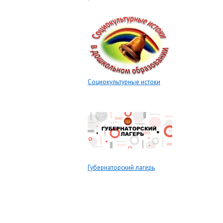
Социокультурные истоки
Губернаторский лагерь