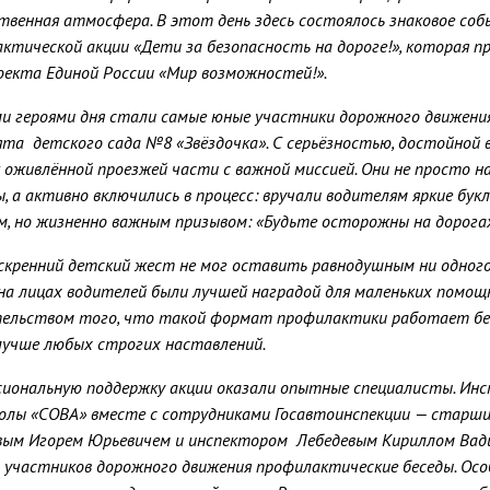
венная атмосфера. В этот день здесь состоялось знаковое со
ктической акции «Дети за безопасность на дороге!», которая п
екта Единой России «Мир возможностей!».
и героями дня стали самые юные участники дорожного движени
та детского сада №8 «Звёздочка». С серьёзностью, достойной 
 оживлённой проезжей части с важной миссией. Они не просто н
, а активно включились в процесс: вручали водителям яркие бук
, но жизненно важным призывом: «Будьте осторожны на дорогах
кренний детский жест не мог оставить равнодушным ни одног
на лицах водителей были лучшей наградой для маленьких помощ
ельством того, что такой формат профилактики работает бе
лучше любых строгих наставлений.
иональную поддержку акции оказали опытные специалисты. Ин
лы «СОВА» вместе с сотрудниками Госавтоинспекции — старш
ым Игорем Юрьевичем и инспектором Лебедевым Кириллом Вад
х участников дорожного движения профилактические беседы. Осо