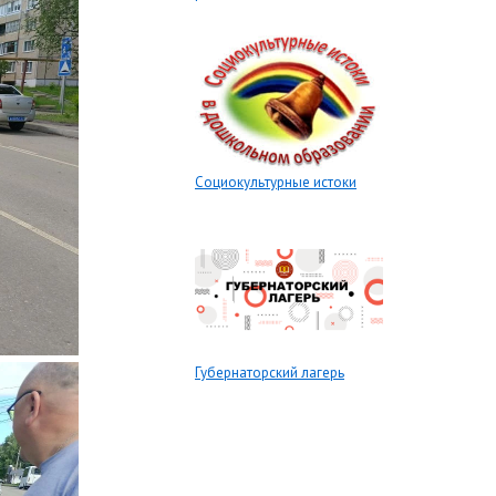
Социокультурные истоки
Губернаторский лагерь