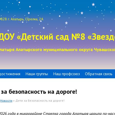
828 г. Алатырь, Стрелка, 24.
ДОУ «Детский сад №8 «Звезд
латыря Алатырского муниципального округа Чувашско
достижения
Наши группы
Наш профсоюз
Обратная связь
 за безопасность на дороге!
»
Новости
» Дети за безопасность на дороге!
2026 года в микрорайоне Стрелка города Алатыря царила по-на