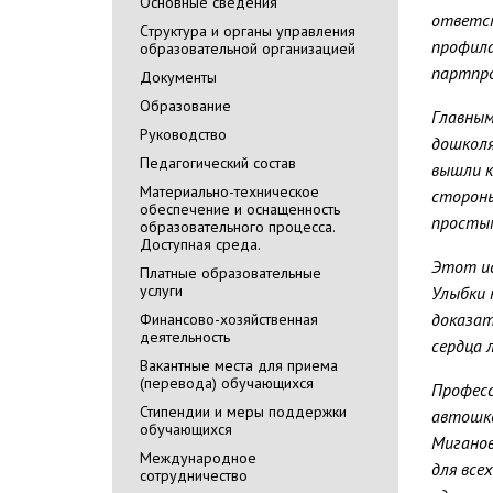
Основные сведения
ответст
Cтруктура и органы управления
профила
образовательной организацией
партпро
Документы
Образование
Главным
Руководство
дошколя
Педагогический состав
вышли к
Материально-техническое
стороны
обеспечение и оснащенность
простым
образовательного процесса.
Доступная среда.
Этот ис
Платные образовательные
услуги
Улыбки 
доказат
Финансово-хозяйственная
деятельность
сердца 
Вакантные места для приема
(перевода) обучающихся
Професс
Стипендии и меры поддержки
автошко
обучающихся
Миганов
Международное
для все
сотрудничество