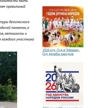
обходимости быть
тям правильный
туры безопасного
здачей памяток, а
ов, автошколы и
ья каждого участника
2026 год - Год в Чувашии -
Год дружбы народов