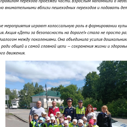
 правилам перехода проезжей части. Взрослым напомнили о не
но внимательными вблизи пешеходных переходов и подавать де
е мероприятия играют колоссальную роль в формировании куль
ия. Акция «Дети за безопасность на дороге!» стала не просто ра
иалогом между поколениями. Она объединила усилия дошкольник
 ради общей и самой главной цели — сохранения жизни и здоров
го движения.