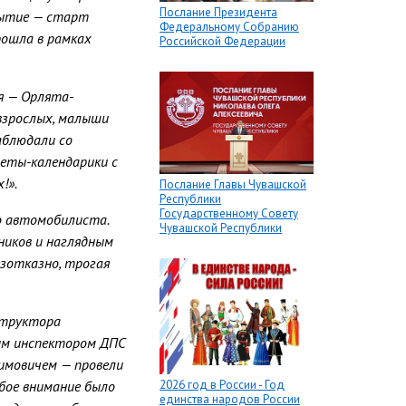
Послание Президента
бытие — старт
Федеральному Собранию
рошла в рамках
Российской Федерации
я — Орлята-
взрослых, малыши
аблюдали со
леты-календарики с
!».
Послание Главы Чувашской
Республики
Государственному Совету
о автомобилиста.
Чувашской Республики
ников и наглядным
зотказно, трогая
структора
им инспектором ДПС
имовичем — провели
2026 год в России - Год
бое внимание было
единства народов России