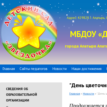
Адрес: 429828 г. Алатырь, 
МБДОУ «Д
города Алатыря Алат
Главная
Сайты педагогов
Новости
Наши достижения
"День цветочн
СВЕДЕНИЯ ОБ
Главная
»
Новости
» "День 
ОБРАЗОВАТЕЛЬНОЙ
ОРГАНИЗАЦИИ
Продолжается ц