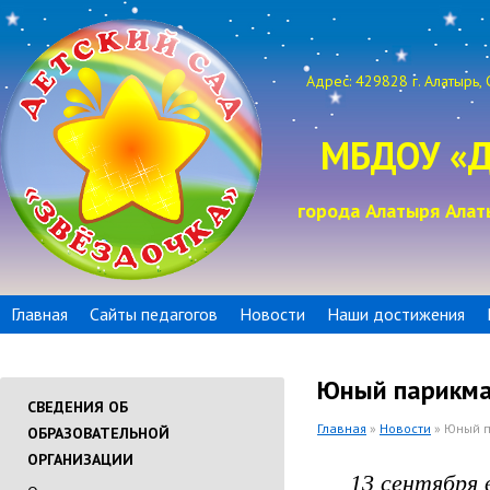
Адрес: 429828 г. Алатырь, 
МБДОУ «Д
города Алатыря Алат
Главная
Сайты педагогов
Новости
Наши достижения
Юный парикм
СВЕДЕНИЯ ОБ
Главная
»
Новости
» Юный 
ОБРАЗОВАТЕЛЬНОЙ
ОРГАНИЗАЦИИ
13 сентября вс