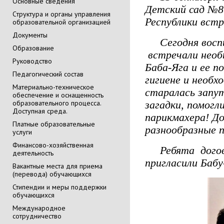
Основные сведения
Детский сад №8
Cтруктура и органы управления
Республики вст
образовательной организацией
Документы
Сегодня воспи
Образование
встречали необ
Руководство
Баба-Яга и ее п
Педагогический состав
гигиене и необ
Материально-техническое
старалась запу
обеспечение и оснащенность
образовательного процесса.
загадки, помогл
Доступная среда.
парикмахера! Д
Платные образовательные
разнообразные п
услуги
Финансово-хозяйственная
Ребята догово
деятельность
пригласили Бабу
Вакантные места для приема
(перевода) обучающихся
Стипендии и меры поддержки
обучающихся
Международное
сотрудничество