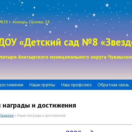
828 г. Алатырь, Стрелка, 24.
ДОУ «Детский сад №8 «Звезд
латыря Алатырского муниципального округа Чувашско
достижения
Наши группы
Наш профсоюз
Обратная связь
 награды и достижения
»
Галерея
» Наши награды и достижения